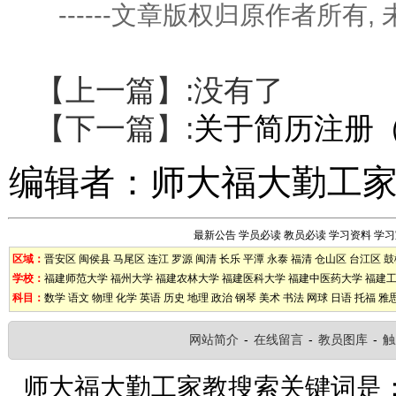
------文章版权归原作者所有
【上一篇】:没有了
【下一篇】:
关于简历注册
编辑者：
师大福大勤工
最新公告
学员必读
教员必读
学习资料
学习
区域：
晋安区
闽侯县
马尾区
连江
罗源
闽清
长乐
平潭
永泰
福清
仓山区
台江区
鼓
学校：
福建师范大学
福州大学
福建农林大学
福建医科大学
福建中医药大学
福建
科目：
数学
语文
物理
化学
英语
历史
地理
政治
钢琴
美术
书法
网球
日语
托福
雅
网站简介
-
在线留言
-
教员图库
-
触
师大福大勤工家教搜索关键词是