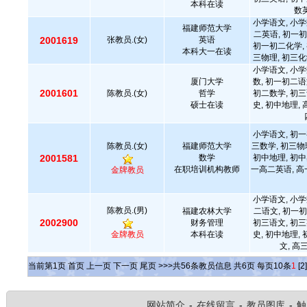
本科在读
数英
小学语文, 小学
福建师范大学
二英语, 初一初
2001619
张教员.(女)
英语
初一初二化学, 
本科大一在读
三物理, 初三化
小学语文, 小学
厦门大学
数, 初一初二语
2001601
陈教员.(女)
哲学
初二数学, 初三
硕士在读
史, 初中地理,
小学语文, 初一
陈教员.(女)
福建师范大学
三数学, 初三物
2001581
数学
初中地理, 初中
在职培训机构教师
一高二英语, 高
金牌教员
小学语文, 小学
陈教员.(男)
福建农林大学
二语文, 初一初
2002900
财务管理
初三语文, 初三
金牌教员
本科在读
史, 初中地理,
文, 高
当前第
1
页
首页
上一页
下一页
尾页
>>>共
56
条教员信息 共
6
页 每页
10
条
1
[2]
网站简介
-
在线留言
-
教员图库
-
触