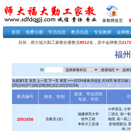
家教网首页
首页
免费注册
学员信息
教员信息
专业教师
金牌教
福州
ID
当前第
1
页
首页
上一页
下一页
尾页
>>>共
334
条教员信息 共
34
页 每页
10
条
1
[25]
[26]
[27]
[28]
[29]
[30]
[31]
[32]
[33]
[34]
就读、毕业高校
教员编号
姓名、性别
可
专业、学历
小学语文, 小学
福建师范大学
二语文, 初一初
2001658
岳教员.(女)
软件工程
地理, 高一高二
本科大三在读
史地理政治, 
作, 