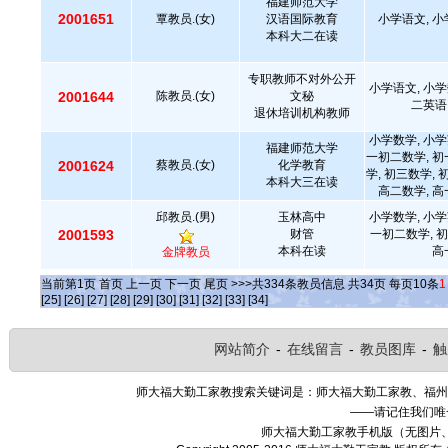
福建师范大学
2001651
覃教员.(女)
汉语国际教育
小学语文, 小
本科大二在读
专职教师不对外公开
小学语文, 小学
2001644
陈教员.(女)
文秘
二英语
退休培训机构教师
小学数学, 小学
福建师范大学
一初二数学, 初
2001624
蔡教员.(女)
化学教育
学, 初三数学, 
本科大三在读
高二数学, 高
邱教员.(男)
玉林高中
小学数学, 小学
2001593
财管
一初二数学, 初
本科在读
高
金牌教员
当前第
1
页
首页
上一页
下一页
尾页
>>>共
334
条教员信息 共
34
页 每页
10
条
1
[25]
[26]
[27]
[28]
[29]
[30]
[31]
[32]
[33]
[34]
网站简介
-
在线留言
-
教员图库
-
触
师大福大勤工家教搜索关键词是：师大福大勤工家教、福州
——请记住我们唯
师大福大勤工家教手机版（无图片